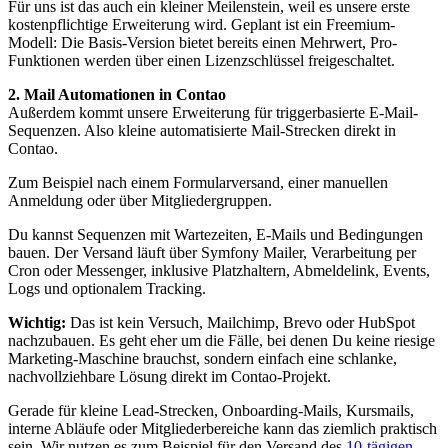
Für uns ist das auch ein kleiner Meilenstein, weil es unsere erste
kostenpflichtige Erweiterung wird. Geplant ist ein Freemium-
Modell: Die Basis-Version bietet bereits einen Mehrwert, Pro-
Funktionen werden über einen Lizenzschlüssel freigeschaltet.
2. Mail Automationen in Contao
Außerdem kommt unsere Erweiterung für triggerbasierte E-Mail-
Sequenzen. Also kleine automatisierte Mail-Strecken direkt in
Contao.
Zum Beispiel nach einem Formularversand, einer manuellen
Anmeldung oder über Mitgliedergruppen.
Du kannst Sequenzen mit Wartezeiten, E-Mails und Bedingungen
bauen. Der Versand läuft über Symfony Mailer, Verarbeitung per
Cron oder Messenger, inklusive Platzhaltern, Abmeldelink, Events,
Logs und optionalem Tracking.
Wichtig:
Das ist kein Versuch, Mailchimp, Brevo oder HubSpot
nachzubauen. Es geht eher um die Fälle, bei denen Du keine riesige
Marketing-Maschine brauchst, sondern einfach eine schlanke,
nachvollziehbare Lösung direkt im Contao-Projekt.
Gerade für kleine Lead-Strecken, Onboarding-Mails, Kursmails,
interne Abläufe oder Mitgliederbereiche kann das ziemlich praktisch
sein. Wir nutzen es zum Beispiel für den Versand des
10-tägigen