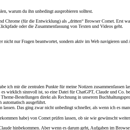
ählen, warum du ihn unbedingt ausprobieren solltest.
und Chrome (für die Entwicklung) als „dritten“ Browser Comet. Erst war
lickpfade oder die Zusammenfassung von Texten und Videos geht.
r nicht nur Fragen beantwortet, sondern aktiv im Web navigieren und
e ich mir die zentralen Punkte für meine Notizen zusammenfassen la
 es wirklich sinnvoll ist, so eine Datei für ChatGPT, Claude und Co. ber
ue Theme-Bestellungen direkt als Rechnung in unserem Buchhaltungspro
h automatisch ausgeführt.
 lassen. Das ging zwar nicht unbedingt schneller, als wenn ich es manue
r bekommen habe) von Comet prüfen lassen, ob sie wie gewünscht weit
r Claude hinbekommen. Aber wenn es darum geht, Aufgaben im Browser d