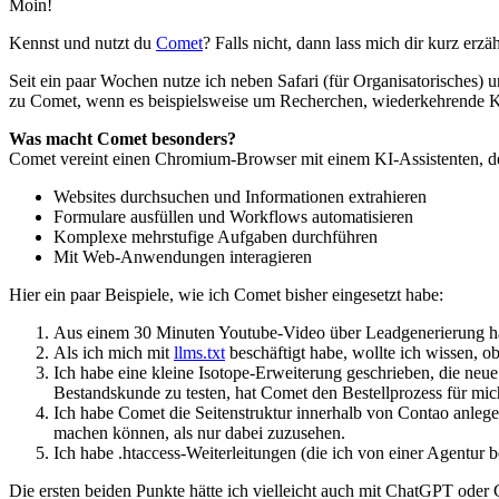
Moin!
Kennst und nutzt du
Comet
? Falls nicht, dann lass mich dir kurz erz
Seit ein paar Wochen nutze ich neben Safari (für Organisatorisches) 
zu Comet, wenn es beispielsweise um Recherchen, wiederkehrende K
Was macht Comet besonders?
Comet vereint einen Chromium-Browser mit einem KI-Assistenten, de
Websites durchsuchen und Informationen extrahieren
Formulare ausfüllen und Workflows automatisieren
Komplexe mehrstufige Aufgaben durchführen
Mit Web-Anwendungen interagieren
Hier ein paar Beispiele, wie ich Comet bisher eingesetzt habe:
Aus einem 30 Minuten Youtube-Video über Leadgenerierung hab
Als ich mich mit
llms.txt
beschäftigt habe, wollte ich wissen, ob
Ich habe eine kleine Isotope-Erweiterung geschrieben, die ne
Bestandskunde zu testen, hat Comet den Bestellprozess für mic
Ich habe Comet die Seitenstruktur innerhalb von Contao anlegen
machen können, als nur dabei zuzusehen.
Ich habe .htaccess-Weiterleitungen (die ich von einer Agentu
Die ersten beiden Punkte hätte ich vielleicht auch mit ChatGPT ode