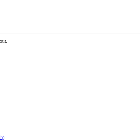
out.
ph)