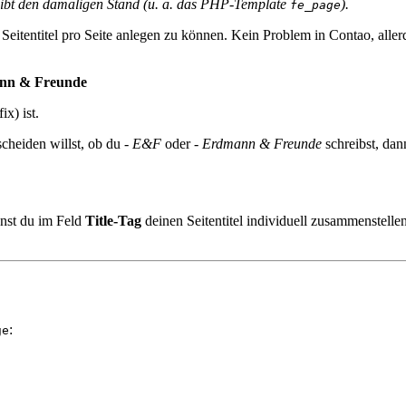
eibt den damaligen Stand (u. a. das PHP-Template
).
fe_page
eitentitel pro Seite anlegen zu können. Kein Problem in Contao, aller
mann & Freunde
x) ist.
scheiden willst, ob du
- E&F
oder
- Erdmann & Freunde
schreibst, dan
nnst du im Feld
Title-Tag
deinen Seitentitel individuell zusammenstellen
:
ge