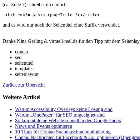
(ca. Zeile 7) schreibst du einfach
und es wird nur noch der Seitentitel ohne Suffix verwendet.
Danke Nina Gerling & virtuell-real.de für den Tipp mit dem Seitenlay
contao
seo
seitentitel
templates
seitenlayout
Zurück zur Übersicht
Weitere Artikel
Warum Accessibility-Overlays keine Lösung sind
Warum „OnePager“ für SEO ungeeignet sind
So kommt deine Website schnell in den Google-Index
News und Events optimieren
10 Tipps für Contao Suchmaschinenoptimierung
Contao Nachrichten für Facebook & Co. optimieren (Opengra