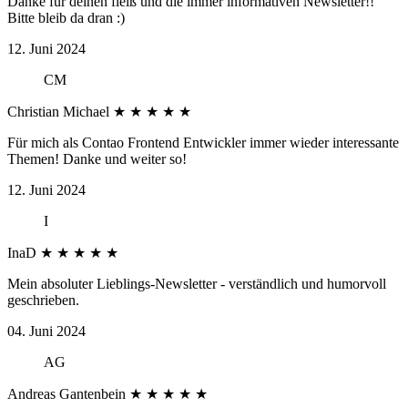
Danke für deinen fleiß und die immer informativen Newsletter!!
Bitte bleib da dran :)
12. Juni 2024
CM
Christian Michael
★
★
★
★
★
Für mich als Contao Frontend Entwickler immer wieder interessante
Themen! Danke und weiter so!
12. Juni 2024
I
InaD
★
★
★
★
★
Mein absoluter Lieblings-Newsletter - verständlich und humorvoll
geschrieben.
04. Juni 2024
AG
Andreas Gantenbein
★
★
★
★
★