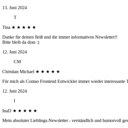
13. Juni 2024
T
Tina
★
★
★
★
★
Danke für deinen fleiß und die immer informativen Newsletter!!
Bitte bleib da dran :)
12. Juni 2024
CM
Christian Michael
★
★
★
★
★
Für mich als Contao Frontend Entwickler immer wieder interessante
12. Juni 2024
I
InaD
★
★
★
★
★
Mein absoluter Lieblings-Newsletter - verständlich und humorvoll ge