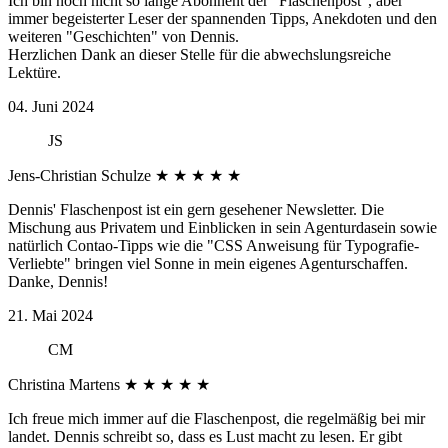
Ich bin noch nicht so lange Abonnent der "Flaschenpost", aber
immer begeisterter Leser der spannenden Tipps, Anekdoten und den
weiteren "Geschichten" von Dennis.
Herzlichen Dank an dieser Stelle für die abwechslungsreiche
Lektüre.
04. Juni 2024
JS
Jens-Christian Schulze
★
★
★
★
★
Dennis' Flaschenpost ist ein gern gesehener Newsletter. Die
Mischung aus Privatem und Einblicken in sein Agenturdasein sowie
natürlich Contao-Tipps wie die "CSS Anweisung für Typografie-
Verliebte" bringen viel Sonne in mein eigenes Agenturschaffen.
Danke, Dennis!
21. Mai 2024
CM
Christina Martens
★
★
★
★
★
Ich freue mich immer auf die Flaschenpost, die regelmäßig bei mir
landet. Dennis schreibt so, dass es Lust macht zu lesen. Er gibt