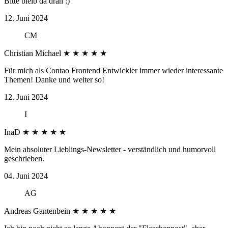
Bitte bleib da dran :)
12. Juni 2024
CM
Christian Michael
★
★
★
★
★
Für mich als Contao Frontend Entwickler immer wieder interessante
Themen! Danke und weiter so!
12. Juni 2024
I
InaD
★
★
★
★
★
Mein absoluter Lieblings-Newsletter - verständlich und humorvoll
geschrieben.
04. Juni 2024
AG
Andreas Gantenbein
★
★
★
★
★