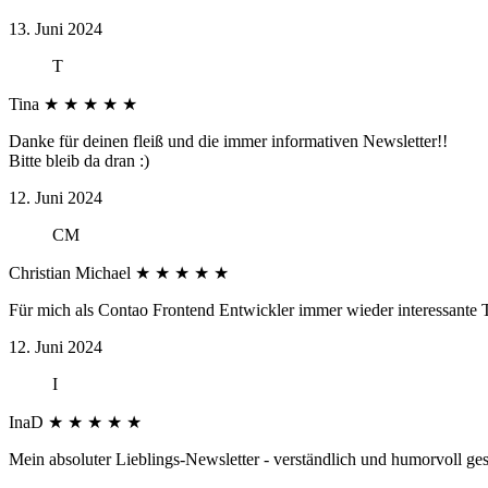
13. Juni 2024
T
Tina
★
★
★
★
★
Danke für deinen fleiß und die immer informativen Newsletter!!
Bitte bleib da dran :)
12. Juni 2024
CM
Christian Michael
★
★
★
★
★
Für mich als Contao Frontend Entwickler immer wieder interessante
12. Juni 2024
I
InaD
★
★
★
★
★
Mein absoluter Lieblings-Newsletter - verständlich und humorvoll ge