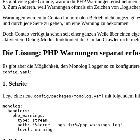
Es gibt viele gute Gründe, warum du PHP Warnungen ernst nehmen u
8. Zum Anderen, weil Warnungen oftmals ein Zeichen von „logische
Warnungen werden in Contao im normalen Betrieb nicht angezeigt, es
und durch jede Seite zu gehen, um eine Warnung zu bekommen.
Doch Contao verfügt ja schon seit einer ganzen Weile über einen ei
aktiviertem Debug-Modus funktioniert der Contao Crawler nicht mehr 
Die Lösung: PHP Warnungen separat erfa
Es gibt aber die Möglichkeit, den Monolog Logger so zu konfiguriere
:
config.yaml
1. Schritt:
Lege eine neue
mit folgendem Inh
config/packages/monolog.yaml
monolog:

  handlers:

    php_warnings:

      type: stream

      path: '%kernel.logs_dir%/php_warnings.log'
