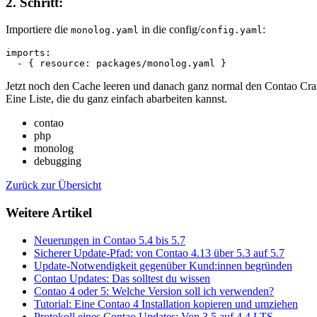
2. Schritt:
Importiere die
in die config/
:
monolog.yaml
config.yaml
imports:

Jetzt noch den Cache leeren und danach ganz normal den Contao Craw
Eine Liste, die du ganz einfach abarbeiten kannst.
contao
php
monolog
debugging
Zurück zur Übersicht
Weitere Artikel
Neuerungen in Contao 5.4 bis 5.7
Sicherer Update-Pfad: von Contao 4.13 über 5.3 auf 5.7
Update-Notwendigkeit gegenüber Kund:innen begründen
Contao Updates: Das solltest du wissen
Contao 4 oder 5: Welche Version soll ich verwenden?
Tutorial: Eine Contao 4 Installation kopieren und umziehen
Protokoll eines Contao Updates: Von 3.5 auf 4.4 LTS