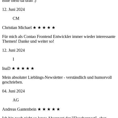
Bitte bleib da dran :)
12. Juni 2024
CM
Christian Michael
★
★
★
★
★
Für mich als Contao Frontend Entwickler immer wieder interessante
Themen! Danke und weiter so!
12. Juni 2024
I
InaD
★
★
★
★
★
Mein absoluter Lieblings-Newsletter - verständlich und humorvoll
geschrieben.
04. Juni 2024
AG
Andreas Gantenbein
★
★
★
★
★