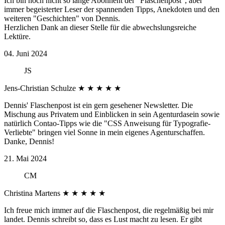
Ich bin noch nicht so lange Abonnent der "Flaschenpost", aber
immer begeisterter Leser der spannenden Tipps, Anekdoten und den
weiteren "Geschichten" von Dennis.
Herzlichen Dank an dieser Stelle für die abwechslungsreiche
Lektüre.
04. Juni 2024
JS
Jens-Christian Schulze
★
★
★
★
★
Dennis' Flaschenpost ist ein gern gesehener Newsletter. Die
Mischung aus Privatem und Einblicken in sein Agenturdasein sowie
natürlich Contao-Tipps wie die "CSS Anweisung für Typografie-
Verliebte" bringen viel Sonne in mein eigenes Agenturschaffen.
Danke, Dennis!
21. Mai 2024
CM
Christina Martens
★
★
★
★
★
Ich freue mich immer auf die Flaschenpost, die regelmäßig bei mir
landet. Dennis schreibt so, dass es Lust macht zu lesen. Er gibt