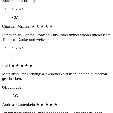
Bitte bleib da dran :)
12. Juni 2024
CM
Christian Michael
★
★
★
★
★
Für mich als Contao Frontend Entwickler immer wieder interessante
Themen! Danke und weiter so!
12. Juni 2024
I
InaD
★
★
★
★
★
Mein absoluter Lieblings-Newsletter - verständlich und humorvoll
geschrieben.
04. Juni 2024
AG
Andreas Gantenbein
★
★
★
★
★