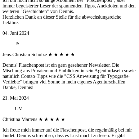
Ich bin noch nicht so lange Abonnent der "Flaschenpost", aber
immer begeisterter Leser der spannenden Tipps, Anekdoten und den
weiteren "Geschichten" von Dennis.
Herzlichen Dank an dieser Stelle für die abwechslungsreiche
Lektüre.
04. Juni 2024
JS
Jens-Christian Schulze
★
★
★
★
★
Dennis' Flaschenpost ist ein gern gesehener Newsletter. Die
Mischung aus Privatem und Einblicken in sein Agenturdasein sowie
natürlich Contao-Tipps wie die "CSS Anweisung für Typografie-
Verliebte" bringen viel Sonne in mein eigenes Agenturschaffen.
Danke, Dennis!
21. Mai 2024
CM
Christina Martens
★
★
★
★
★
Ich freue mich immer auf die Flaschenpost, die regelmäßig bei mir
landet. Dennis schreibt so, dass es Lust macht zu lesen. Er gibt