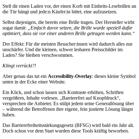
Stell dir einen Laden vor, der einen Korb mit Einheits-Lesebrillen an
die Tür hängt und jede:n Käufer:in bittet, eine aufzusetzen.
Selbst diejenigen, die bereits eine Brille tragen. Der Hersteller wirbt
sogar damit:
„Einfach davor setzen, die Brille wurde speziell dafür
optimiert, dass sie vor einer anderen Brille getragen werden kann.“
Der Effekt: Für die meisten Besucher:innen wird dadurch alles nur
unschärfer. Und die kleinen, schwer lesbaren Preisschilder im
Laden? Sie bleiben verschwommen.
Klingt verrückt?!
Aber genau das tut ein
Accessibility-Overlay
: dieses kleine Symbol
unten in der Ecke einer Website.
Ein Klick, und schon lassen sich Kontraste erhöhen, Schriften
vergrößern, Inhalte vorlesen. „Barrierefrei auf Knopfdruck“,
versprechen die Anbieter. Es stülpt jedem seine Generallösung über
– während die Betroffenen ihre eigene, fein justierte Lösung längst
haben.
Das Barrierefreiheitsstärkungsgesetz (BFSG) wird bald ein Jahr alt.
Doch schon vor dem Start wurden diese Tools kräftig beworben.