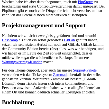
Wochen habe ich aber damit begonnen, mich mit
PhpStorm
zu
beschäftigen und erste Contao-Erweiterungen damit angepasst. Bei
PhpStorm gibt es noch viele Dinge, die ich nicht verstehe, und so
kann ich das Potenzial noch nicht wirklich ausschöpfen.
Projektmanagement und Support
Nachdem wir zunächst zweigleisig gefahren sind und sowohl
Basecamp
als auch ein selbst gehostetes
GitLab
genutzt haben,
setzen wir seit letztem Herbst nur noch auf GitLab. GitLab kann in
der Community Edition bereits (fast) alles, was wir benötigen, und
wir haben es im Laufe der Zeit so weit eingerichtet, dass es
mittlerweile sogar die wöchentlichen Backups für unsere
Wartungsvertrags-Kunden
macht.
Für den Theme-Support, aber auch für unsere
Support-Pakete
verwenden wir das Ticketsystem
Zammad
, ebenfalls in der selbst
gehosteten Version. Wir nutzen Zammad als bessere „E-Mail-
Lösung“, denn Tickets lassen sich intern kommentieren und
Personen zuweisen. Außerdem haben wir so alle „Probleme“ an
einem Ort und können dadurch schneller Lösungen anbieten.
Buchhaltung