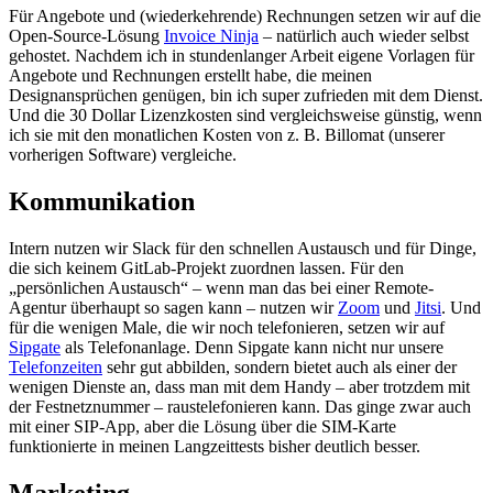
Für Angebote und (wiederkehrende) Rechnungen setzen wir auf die
Open-Source-Lösung
Invoice Ninja
– natürlich auch wieder selbst
gehostet. Nachdem ich in stundenlanger Arbeit eigene Vorlagen für
Angebote und Rechnungen erstellt habe, die meinen
Designansprüchen genügen, bin ich super zufrieden mit dem Dienst.
Und die 30 Dollar Lizenzkosten sind vergleichsweise günstig, wenn
ich sie mit den monatlichen Kosten von z. B. Billomat (unserer
vorherigen Software) vergleiche.
Kommunikation
Intern nutzen wir Slack für den schnellen Austausch und für Dinge,
die sich keinem GitLab-Projekt zuordnen lassen. Für den
„persönlichen Austausch“ – wenn man das bei einer Remote-
Agentur überhaupt so sagen kann – nutzen wir
Zoom
und
Jitsi
. Und
für die wenigen Male, die wir noch telefonieren, setzen wir auf
Sipgate
als Telefonanlage. Denn Sipgate kann nicht nur unsere
Telefonzeiten
sehr gut abbilden, sondern bietet auch als einer der
wenigen Dienste an, dass man mit dem Handy – aber trotzdem mit
der Festnetznummer – raustelefonieren kann. Das ginge zwar auch
mit einer SIP-App, aber die Lösung über die SIM-Karte
funktionierte in meinen Langzeittests bisher deutlich besser.