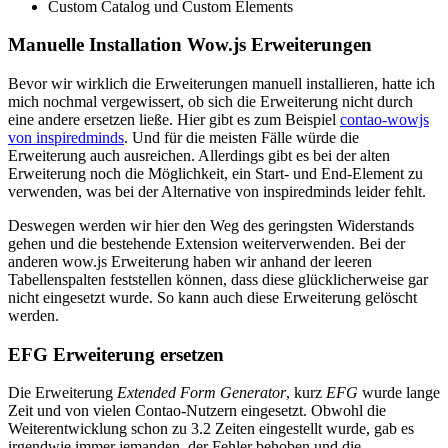
Custom Catalog und Custom Elements
Manuelle Installation Wow.js Erweiterungen
Bevor wir wirklich die Erweiterungen manuell installieren, hatte ich
mich nochmal vergewissert, ob sich die Erweiterung nicht durch
eine andere ersetzen ließe. Hier gibt es zum Beispiel
contao-wowjs
von inspiredminds
. Und für die meisten Fälle würde die
Erweiterung auch ausreichen. Allerdings gibt es bei der alten
Erweiterung noch die Möglichkeit, ein Start- und End-Element zu
verwenden, was bei der Alternative von inspiredminds leider fehlt.
Deswegen werden wir hier den Weg des geringsten Widerstands
gehen und die bestehende Extension weiterverwenden. Bei der
anderen wow.js Erweiterung haben wir anhand der leeren
Tabellenspalten feststellen können, dass diese glücklicherweise gar
nicht eingesetzt wurde. So kann auch diese Erweiterung gelöscht
werden.
EFG Erweiterung ersetzen
Die Erweiterung
Extended Form Generator
, kurz
EFG
wurde lange
Zeit und von vielen Contao-Nutzern eingesetzt. Obwohl die
Weiterentwicklung schon zu 3.2 Zeiten eingestellt wurde, gab es
irgendwie immer jemanden, der Fehler behoben und die