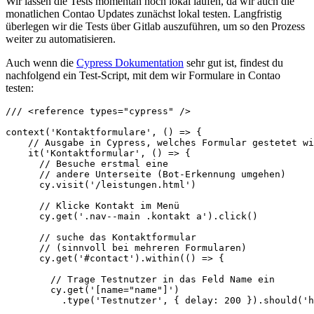
Wir lassen die Tests momentan noch lokal laufen, da wir auch die
monatlichen Contao Updates zunächst lokal testen. Langfristig
überlegen wir die Tests über Gitlab auszuführen, um so den Prozess
weiter zu automatisieren.
Auch wenn die
Cypress Dokumentation
sehr gut ist, findest du
nachfolgend ein Test-Script, mit dem wir Formulare in Contao
testen:
/// <reference types="cypress" />

context('Kontaktformulare', () => {

    // Ausgabe in Cypress, welches Formular gestetet wi
    it('Kontaktformular', () => {

      // Besuche erstmal eine

      // andere Unterseite (Bot-Erkennung umgehen)

      cy.visit('/leistungen.html')

      // Klicke Kontakt im Menü

      cy.get('.nav--main .kontakt a').click()

      // suche das Kontaktformular

      // (sinnvoll bei mehreren Formularen)

      cy.get('#contact').within(() => {

        // Trage Testnutzer in das Feld Name ein

        cy.get('[name="name"]')

          .type('Testnutzer', { delay: 200 }).should('h