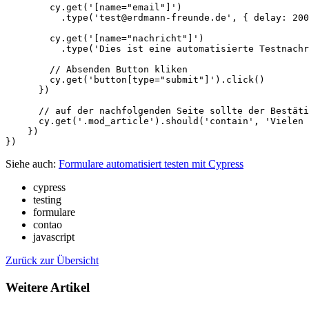
        cy.get('[name="email"]')

          .type('test@erdmann-freunde.de', { delay: 200
        cy.get('[name="nachricht"]')

          .type('Dies ist eine automatisierte Testnachr
        // Absenden Button kliken

        cy.get('button[type="submit"]').click()

      })

      // auf der nachfolgenden Seite sollte der Bestäti
      cy.get('.mod_article').should('contain', 'Vielen 
    })

Siehe auch:
Formulare automatisiert testen mit Cypress
cypress
testing
formulare
contao
javascript
Zurück zur Übersicht
Weitere Artikel