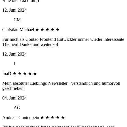
Bitte bleib da dran :)
12. Juni 2024
CM
Christian Michael
★
★
★
★
★
Für mich als Contao Frontend Entwickler immer wieder interessante
Themen! Danke und weiter so!
12. Juni 2024
I
InaD
★
★
★
★
★
Mein absoluter Lieblings-Newsletter - verständlich und humorvoll
geschrieben.
04. Juni 2024
AG
Andreas Gantenbein
★
★
★
★
★