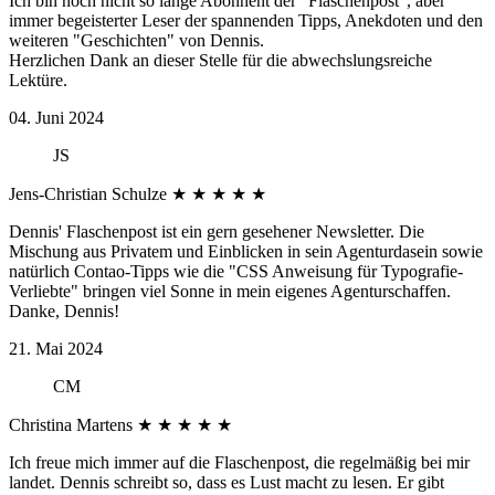
Ich bin noch nicht so lange Abonnent der "Flaschenpost", aber
immer begeisterter Leser der spannenden Tipps, Anekdoten und den
weiteren "Geschichten" von Dennis.
Herzlichen Dank an dieser Stelle für die abwechslungsreiche
Lektüre.
04. Juni 2024
JS
Jens-Christian Schulze
★
★
★
★
★
Dennis' Flaschenpost ist ein gern gesehener Newsletter. Die
Mischung aus Privatem und Einblicken in sein Agenturdasein sowie
natürlich Contao-Tipps wie die "CSS Anweisung für Typografie-
Verliebte" bringen viel Sonne in mein eigenes Agenturschaffen.
Danke, Dennis!
21. Mai 2024
CM
Christina Martens
★
★
★
★
★
Ich freue mich immer auf die Flaschenpost, die regelmäßig bei mir
landet. Dennis schreibt so, dass es Lust macht zu lesen. Er gibt