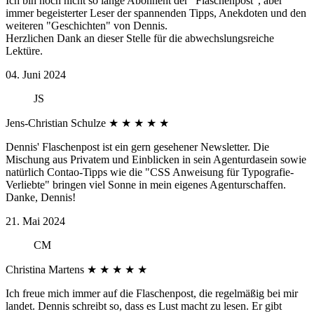
Ich bin noch nicht so lange Abonnent der "Flaschenpost", aber
immer begeisterter Leser der spannenden Tipps, Anekdoten und den
weiteren "Geschichten" von Dennis.
Herzlichen Dank an dieser Stelle für die abwechslungsreiche
Lektüre.
04. Juni 2024
JS
Jens-Christian Schulze
★
★
★
★
★
Dennis' Flaschenpost ist ein gern gesehener Newsletter. Die
Mischung aus Privatem und Einblicken in sein Agenturdasein sowie
natürlich Contao-Tipps wie die "CSS Anweisung für Typografie-
Verliebte" bringen viel Sonne in mein eigenes Agenturschaffen.
Danke, Dennis!
21. Mai 2024
CM
Christina Martens
★
★
★
★
★
Ich freue mich immer auf die Flaschenpost, die regelmäßig bei mir
landet. Dennis schreibt so, dass es Lust macht zu lesen. Er gibt