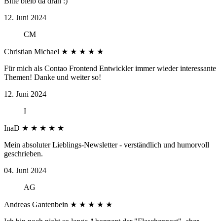
Bitte bleib da dran :)
12. Juni 2024
CM
Christian Michael
★
★
★
★
★
Für mich als Contao Frontend Entwickler immer wieder interessante
Themen! Danke und weiter so!
12. Juni 2024
I
InaD
★
★
★
★
★
Mein absoluter Lieblings-Newsletter - verständlich und humorvoll
geschrieben.
04. Juni 2024
AG
Andreas Gantenbein
★
★
★
★
★