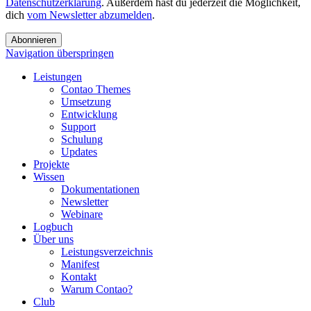
Datenschutzerklärung
. Außerdem hast du jederzeit die Möglichkeit,
dich
vom Newsletter abzumelden
.
Abonnieren
Navigation überspringen
Leistungen
Contao Themes
Umsetzung
Entwicklung
Support
Schulung
Updates
Projekte
Wissen
Dokumentationen
Newsletter
Webinare
Logbuch
Über uns
Leistungsverzeichnis
Manifest
Kontakt
Warum Contao?
Club