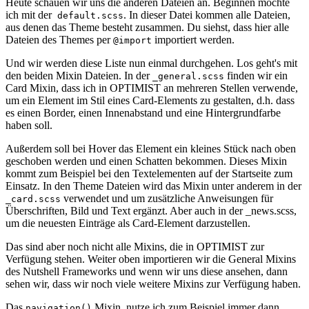
Heute schauen wir uns die anderen Dateien an. Beginnen möchte
ich mit der
. In dieser Datei kommen alle Dateien,
default.scss
aus denen das Theme besteht zusammen. Du siehst, dass hier alle
Dateien des Themes per
importiert werden.
@import
Und wir werden diese Liste nun einmal durchgehen. Los geht's mit
den beiden Mixin Dateien. In der
finden wir ein
_general.scss
Card Mixin, dass ich in OPTIMIST an mehreren Stellen verwende,
um ein Element im Stil eines Card-Elements zu gestalten, d.h. dass
es einen Border, einen Innenabstand und eine Hintergrundfarbe
haben soll.
Außerdem soll bei Hover das Element ein kleines Stück nach oben
geschoben werden und einen Schatten bekommen. Dieses Mixin
kommt zum Beispiel bei den Textelementen auf der Startseite zum
Einsatz. In den Theme Dateien wird das Mixin unter anderem in der
verwendet und um zusätzliche Anweisungen für
_card.scss
Überschriften, Bild und Text ergänzt. Aber auch in der _news.scss,
um die neuesten Einträge als Card-Element darzustellen.
Das sind aber noch nicht alle Mixins, die in OPTIMIST zur
Verfügung stehen. Weiter oben importieren wir die General Mixins
des Nutshell Frameworks und wenn wir uns diese ansehen, dann
sehen wir, dass wir noch viele weitere Mixins zur Verfügung haben.
Das
Mixin, nutze ich zum Beispiel immer dann,
navigation()