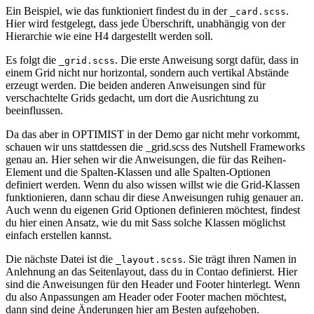
Ein Beispiel, wie das funktioniert findest du in der
.
_card.scss
Hier wird festgelegt, dass jede Überschrift, unabhängig von der
Hierarchie wie eine H4 dargestellt werden soll.
Es folgt die
. Die erste Anweisung sorgt dafür, dass in
_grid.scss
einem Grid nicht nur horizontal, sondern auch vertikal Abstände
erzeugt werden. Die beiden anderen Anweisungen sind für
verschachtelte Grids gedacht, um dort die Ausrichtung zu
beeinflussen.
Da das aber in OPTIMIST in der Demo gar nicht mehr vorkommt,
schauen wir uns stattdessen die _grid.scss des Nutshell Frameworks
genau an. Hier sehen wir die Anweisungen, die für das Reihen-
Element und die Spalten-Klassen und alle Spalten-Optionen
definiert werden. Wenn du also wissen willst wie die Grid-Klassen
funktionieren, dann schau dir diese Anweisungen ruhig genauer an.
Auch wenn du eigenen Grid Optionen definieren möchtest, findest
du hier einen Ansatz, wie du mit Sass solche Klassen möglichst
einfach erstellen kannst.
Die nächste Datei ist die
. Sie trägt ihren Namen in
_layout.scss
Anlehnung an das Seitenlayout, dass du in Contao definierst. Hier
sind die Anweisungen für den Header und Footer hinterlegt. Wenn
du also Anpassungen am Header oder Footer machen möchtest,
dann sind deine Änderungen hier am Besten aufgehoben.