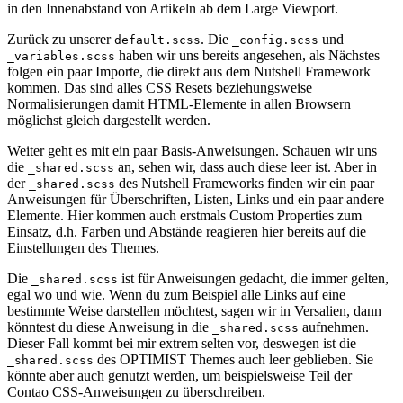
in den Innenabstand von Artikeln ab dem Large Viewport.
Zurück zu unserer
. Die
und
default.scss
_config.scss
haben wir uns bereits angesehen, als Nächstes
_variables.scss
folgen ein paar Importe, die direkt aus dem Nutshell Framework
kommen. Das sind alles CSS Resets beziehungsweise
Normalisierungen damit HTML-Elemente in allen Browsern
möglichst gleich dargestellt werden.
Weiter geht es mit ein paar Basis-Anweisungen. Schauen wir uns
die
an, sehen wir, dass auch diese leer ist. Aber in
_shared.scss
der
des Nutshell Frameworks finden wir ein paar
_shared.scss
Anweisungen für Überschriften, Listen, Links und ein paar andere
Elemente. Hier kommen auch erstmals Custom Properties zum
Einsatz, d.h. Farben und Abstände reagieren hier bereits auf die
Einstellungen des Themes.
Die
ist für Anweisungen gedacht, die immer gelten,
_shared.scss
egal wo und wie. Wenn du zum Beispiel alle Links auf eine
bestimmte Weise darstellen möchtest, sagen wir in Versalien, dann
könntest du diese Anweisung in die
aufnehmen.
_shared.scss
Dieser Fall kommt bei mir extrem selten vor, deswegen ist die
des OPTIMIST Themes auch leer geblieben. Sie
_shared.scss
könnte aber auch genutzt werden, um beispielsweise Teil der
Contao CSS-Anweisungen zu überschreiben.