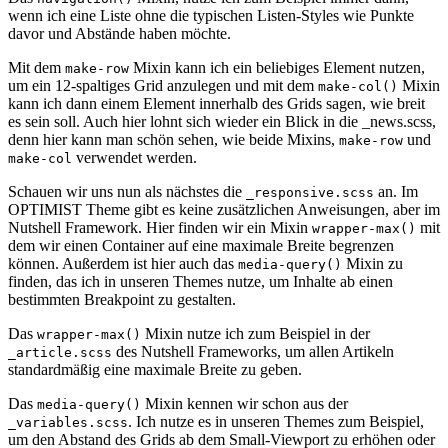
wenn ich eine Liste ohne die typischen Listen-Styles wie Punkte
davor und Abstände haben möchte.
Mit dem
Mixin kann ich ein beliebiges Element nutzen,
make-row
um ein 12-spaltiges Grid anzulegen und mit dem
Mixin
make-col()
kann ich dann einem Element innerhalb des Grids sagen, wie breit
es sein soll. Auch hier lohnt sich wieder ein Blick in die _news.scss,
denn hier kann man schön sehen, wie beide Mixins,
und
make-row
verwendet werden.
make-col
Schauen wir uns nun als nächstes die
an. Im
_responsive.scss
OPTIMIST Theme gibt es keine zusätzlichen Anweisungen, aber im
Nutshell Framework. Hier finden wir ein Mixin
mit
wrapper-max()
dem wir einen Container auf eine maximale Breite begrenzen
können. Außerdem ist hier auch das
Mixin zu
media-query()
finden, das ich in unseren Themes nutze, um Inhalte ab einen
bestimmten Breakpoint zu gestalten.
Das
Mixin nutze ich zum Beispiel in der
wrapper-max()
des Nutshell Frameworks, um allen Artikeln
_article.scss
standardmäßig eine maximale Breite zu geben.
Das
Mixin kennen wir schon aus der
media-query()
. Ich nutze es in unseren Themes zum Beispiel,
_variables.scss
um den Abstand des Grids ab dem Small-Viewport zu erhöhen oder