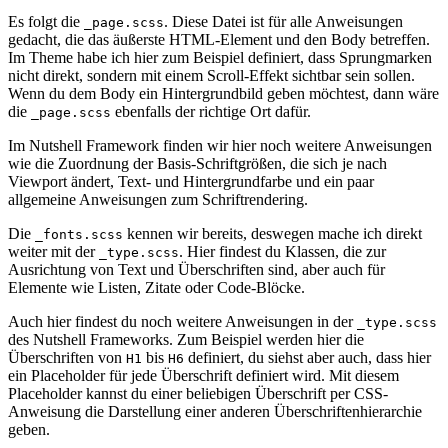
Es folgt die
. Diese Datei ist für alle Anweisungen
_page.scss
gedacht, die das äußerste HTML-Element und den Body betreffen.
Im Theme habe ich hier zum Beispiel definiert, dass Sprungmarken
nicht direkt, sondern mit einem Scroll-Effekt sichtbar sein sollen.
Wenn du dem Body ein Hintergrundbild geben möchtest, dann wäre
die
ebenfalls der richtige Ort dafür.
_page.scss
Im Nutshell Framework finden wir hier noch weitere Anweisungen
wie die Zuordnung der Basis-Schriftgrößen, die sich je nach
Viewport ändert, Text- und Hintergrundfarbe und ein paar
allgemeine Anweisungen zum Schriftrendering.
Die
kennen wir bereits, deswegen mache ich direkt
_fonts.scss
weiter mit der
. Hier findest du Klassen, die zur
_type.scss
Ausrichtung von Text und Überschriften sind, aber auch für
Elemente wie Listen, Zitate oder Code-Blöcke.
Auch hier findest du noch weitere Anweisungen in der
_type.scss
des Nutshell Frameworks. Zum Beispiel werden hier die
Überschriften von
bis
definiert, du siehst aber auch, dass hier
H1
H6
ein Placeholder für jede Überschrift definiert wird. Mit diesem
Placeholder kannst du einer beliebigen Überschrift per CSS-
Anweisung die Darstellung einer anderen Überschriftenhierarchie
geben.