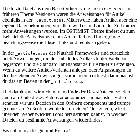
Die letzte Datei aus dem Base-Ordner ist die
. In
_article.scss
früheren Theme Versionen waren die Anweisungen für Artikel
ebenfalls in der
. Mittlerweile haben Artikel aber eine
_layout.scss
eigene Datei bekommen, vor allem weil es im Laufe der Zeit immer
mehr Anweisungen wurden. Im OPTIMIST Theme findest du zum
Beispiel die Anweisungen, um Artikel farbige Hintergründe
beziehungsweise die Blasen links und rechts zu geben.
In der
des Nutshell Frameworks sind zusätzlich
_article.scss
noch Anweisungen, um den Inhalt des Artikels in der Breite zu
begrenzen und die Standard-Innenabstände für Artikel zu erzeugen.
Wenn du weitere Artikel-Varianten anlegen oder Anpassungen an
den bestehenden Anweisungen vornehmen möchtest, dann machst
du das am Besten in der
.
_article.scss
Und damit sind wir nicht nur am Ende der Base-Dateien, sondern
auch am Ende dieses Videos angekommen. Im nächsten Video
schauen wir uns Dateien in den Ordnern components und trumps
genauer an. Außerdem werde ich dir einen Trick zeigen, wie du
über den Webentwickler-Tools herausfinden kannst, in welchen
Dateien du bestimmte Anweisungen wiederfindest.
Bis dahin, mach's gut und Erstma!