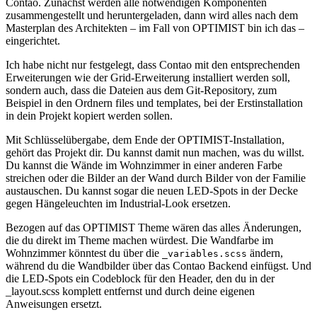
Contao. Zunächst werden alle notwendigen Komponenten
zusammengestellt und heruntergeladen, dann wird alles nach dem
Masterplan des Architekten – im Fall von OPTIMIST bin ich das –
eingerichtet.
Ich habe nicht nur festgelegt, dass Contao mit den entsprechenden
Erweiterungen wie der Grid-Erweiterung installiert werden soll,
sondern auch, dass die Dateien aus dem Git-Repository, zum
Beispiel in den Ordnern files und templates, bei der Erstinstallation
in dein Projekt kopiert werden sollen.
Mit Schlüsselübergabe, dem Ende der OPTIMIST-Installation,
gehört das Projekt dir. Du kannst damit nun machen, was du willst.
Du kannst die Wände im Wohnzimmer in einer anderen Farbe
streichen oder die Bilder an der Wand durch Bilder von der Familie
austauschen. Du kannst sogar die neuen LED-Spots in der Decke
gegen Hängeleuchten im Industrial-Look ersetzen.
Bezogen auf das OPTIMIST Theme wären das alles Änderungen,
die du direkt im Theme machen würdest. Die Wandfarbe im
Wohnzimmer könntest du über die
ändern,
_variables.scss
während du die Wandbilder über das Contao Backend einfügst. Und
die LED-Spots ein Codeblock für den Header, den du in der
_layout.scss komplett entfernst und durch deine eigenen
Anweisungen ersetzt.