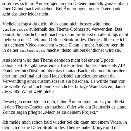
sofern es sich um Änderungen an den Dateien handelt, ganz einfach
über Github nachvollziehen. Bei Änderungen an der Datenbank
geht das aber leider nicht.
Vielleicht fragst du dich, ob es dann nicht besser wäre eine
außerhalb des Theme-Ordners zu verwenden. Das
custom.scss
kannst du natürlich auch machen, dann profitierst du allerdings nicht
mehr von der Datei- und Ordner-Struktur des Themes, über die ich
im nächsten Video sprechen werde. Denn je mehr Änderungen du
in deiner
machst, desto unübersichtlicher wird sie.
custom.scss
Außerdem wird das Theme dennoch nicht bei einem Update
aktualisiert. Es gibt zwar einen Trick, indem du das Theme als ZIP-
Datei herunterlädst und über das Contao Backend erneut importierst,
aber um nochmal auf das Hausbeispiel zurückzukommen: die
Verwendung einer custom.scss ist ein bisschen, als würde man vor
die weiße Wand noch eine zusätzliche, farbige Wand setzen, damit
die weiße Wand weiß bleibt.
Deswegen ermutige ich dich, deine Änderungen am Layout direkt
in den Theme-Dateien zu machen. Oder wie ein Baumarkt es lange
Zeit zu sagen pflegte: „Mach es zu deinem Projekt.“
Ich melde mich schon bald wieder bei dir, dann mit einem Video, in
dem ich dir die Datei-Struktur des Themes näher bringe und dir